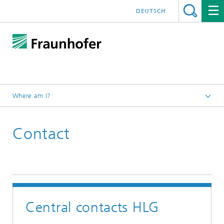
DEUTSCH
Where am I?
Hydrogen Lab Görlitz
Contact
Central contacts HLG