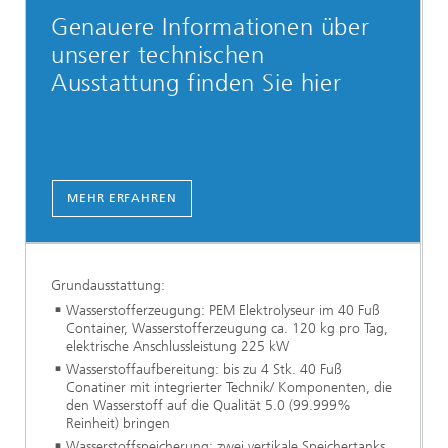
Genauere Informationen über
unserer technischen
Ausstattung finden Sie hier
MEHR ERFAHREN
Grundausstattung:
Wasserstofferzeugung: PEM Elektrolyseur im 40 Fuß
Container, Wasserstofferzeugung ca. 120 kg pro Tag,
elektrische Anschlussleistung 225 kW
Wasserstoffaufbereitung: bis zu 4 Stk. 40 Fuß
Conatiner mit integrierter Technik/ Komponenten, die
den Wasserstoff auf die Qualität 5.0 (99.999%
Reinheit) bringen
Wasserstoffspeicherung: zwei vertikale Speichertanks