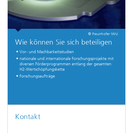
© Fraunhofer IWU
Wie können Sie sich beteiligen
Vor- und Machbarkeitsstudien
nationale und internationale Forschungsprojekte mit
diversen Förderprogrammen entlang der gesamten
H2-Wertschöpfungskette
Forschungsaufträge
Kontakt