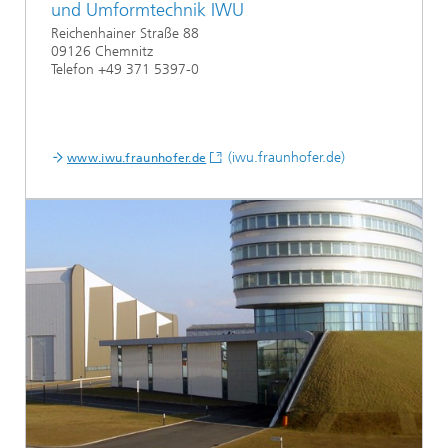
und Umformtechnik IWU
Reichenhainer Straße 88
09126 Chemnitz
Telefon +49 371 5397-0
(iwu.fraunhofer.de)
www.iwu.fraunhofer.de