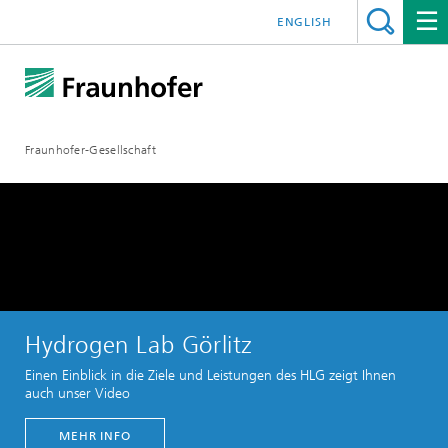
ENGLISH
Fraunhofer-Gesellschaft
Hydrogen Lab Görlitz
Play
Einen Einblick in die Ziele und Leistungen des HLG zeigt Ihnen
auch unser Video
Video
MEHR INFO